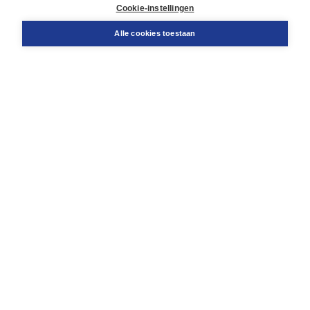
Docentenservice
Cookie-instellingen
Snel bestellen
Teamviewer
Alle cookies toestaan
Boom voor jou
Voor de boekhandel
Voor de pers
Publiceren bij Boom
Werken bij Boom & Vacatures
Over Boom
Wat ons drijft
Onze historie
Onze auteurs
Onze organisatie
Duurzaam ondernemen
Gratis verzending in NL vanaf € 20,-.
Veilig winkelen met Thuiswinkelwaarborg