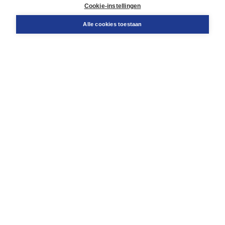
Docentenservice
Cookie-instellingen
Snel bestellen
Teamviewer
Alle cookies toestaan
Boom voor jou
Voor de boekhandel
Voor de pers
Publiceren bij Boom
Werken bij Boom & Vacatures
Over Boom
Wat ons drijft
Onze historie
Onze auteurs
Onze organisatie
Duurzaam ondernemen
Gratis verzending in NL vanaf € 20,-.
Veilig winkelen met Thuiswinkelwaarborg