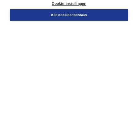
Docentenservice
Cookie-instellingen
Snel bestellen
Teamviewer
Alle cookies toestaan
Boom voor jou
Voor de boekhandel
Voor de pers
Publiceren bij Boom
Werken bij Boom & Vacatures
Over Boom
Wat ons drijft
Onze historie
Onze auteurs
Onze organisatie
Duurzaam ondernemen
Gratis verzending in NL vanaf € 20,-.
Veilig winkelen met Thuiswinkelwaarborg