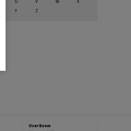
U
V
W
X
Y
Z
Over Boom