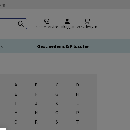
org
Inloggen
Klantenservice
Winkelwagen
Geschiedenis & Filosofie
A
B
C
D
E
F
G
H
I
J
K
L
M
N
O
P
Q
R
S
T