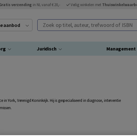
Gratis verzending
in NL vanaf € 20,-
Veilig winkelen met
Thuiswinkelwaarb
Zoek op titel, auteur, trefwoord of ISBN
ele aanbod
org
Juridisch
Management
 in York, Verenigd Koninkrijk. Hij is gespecialiseerd in diagnose, interventie
nissen.