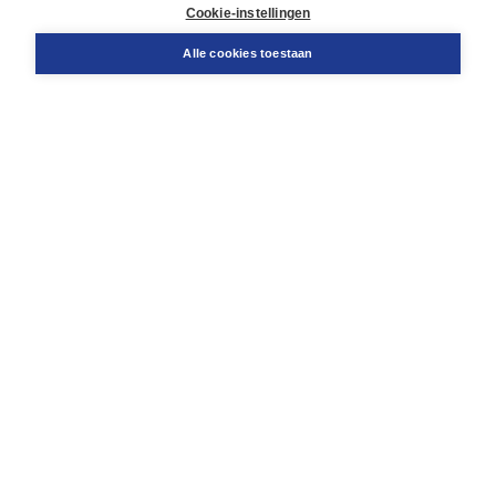
Docentenservice
Cookie-instellingen
Snel bestellen
Teamviewer
Alle cookies toestaan
Boom voor jou
Voor de boekhandel
Voor de pers
Publiceren bij Boom
Werken bij Boom & Vacatures
Over Boom
Wat ons drijft
Onze historie
Onze auteurs
Onze organisatie
Duurzaam ondernemen
Gratis verzending in NL vanaf € 20,-.
Veilig winkelen met Thuiswinkelwaarborg