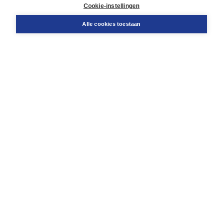
Docentenservice
Cookie-instellingen
Snel bestellen
Teamviewer
Alle cookies toestaan
Boom voor jou
Voor de boekhandel
Voor de pers
Publiceren bij Boom
Werken bij Boom & Vacatures
Over Boom
Wat ons drijft
Onze historie
Onze auteurs
Onze organisatie
Duurzaam ondernemen
Gratis verzending in NL vanaf € 20,-.
Veilig winkelen met Thuiswinkelwaarborg