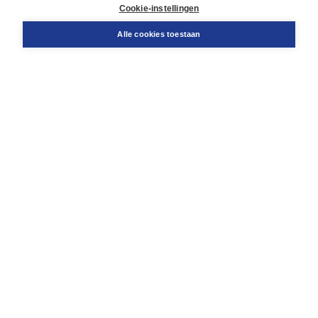
Docentenservice
Cookie-instellingen
Snel bestellen
Teamviewer
Alle cookies toestaan
Boom voor jou
Voor de boekhandel
Voor de pers
Publiceren bij Boom
Werken bij Boom & Vacatures
Over Boom
Wat ons drijft
Onze historie
Onze auteurs
Onze organisatie
Duurzaam ondernemen
Gratis verzending in NL vanaf € 20,-.
Veilig winkelen met Thuiswinkelwaarborg