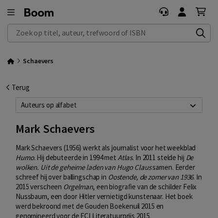
Zoek op titel, auteur, trefwoord of ISBN
Schaevers
Terug
Auteurs op alfabet
Mark Schaevers
Mark Schaevers (1956) werkt als journalist voor het weekblad
Humo
. Hij debuteerde in 1994 met
Atlas
. In 2011 stelde hij
De
wolken. Uit de geheime laden van Hugo Claus
samen. Eerder
schreef hij over ballingschap in
Oostende, de zomer van 1936
. In
2015 verscheen
Orgelman
, een biografie van de schilder Felix
Nussbaum, een door Hitler vernietigd kunstenaar. Het boek
werd bekroond met de Gouden Boekenuil 2015 en
genomineerd voor de ECI Literatuurprijs 2015.