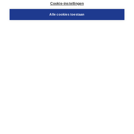
Docentenservice
Cookie-instellingen
Snel bestellen
Teamviewer
Alle cookies toestaan
Boom voor jou
Voor de boekhandel
Voor de pers
Publiceren bij Boom
Werken bij Boom & Vacatures
Over Boom
Wat ons drijft
Onze historie
Onze auteurs
Onze organisatie
Duurzaam ondernemen
Gratis verzending in NL vanaf € 20,-.
Veilig winkelen met Thuiswinkelwaarborg