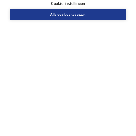
Docentenservice
Cookie-instellingen
Snel bestellen
Teamviewer
Alle cookies toestaan
Boom voor jou
Voor de boekhandel
Voor de pers
Publiceren bij Boom
Werken bij Boom & Vacatures
Over Boom
Wat ons drijft
Onze historie
Onze auteurs
Onze organisatie
Duurzaam ondernemen
Gratis verzending in NL vanaf € 20,-.
Veilig winkelen met Thuiswinkelwaarborg