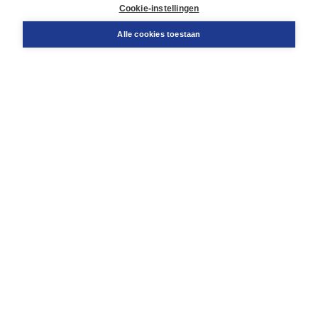
Docentenservice
Cookie-instellingen
Snel bestellen
Teamviewer
Alle cookies toestaan
Boom voor jou
Voor de boekhandel
Voor de pers
Publiceren bij Boom
Werken bij Boom & Vacatures
Over Boom
Wat ons drijft
Onze historie
Onze auteurs
Onze organisatie
Duurzaam ondernemen
Gratis verzending in NL vanaf € 20,-.
Veilig winkelen met Thuiswinkelwaarborg