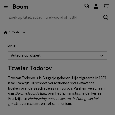
Zoek op titel, auteur, trefwoord of ISBN
Todorov
Terug
Auteurs op alfabet
Tzvetan Todorov
Tzvetan Todorov is in Bulgarije geboren. Hij emigreerde in 1963
naar Frankrijk. Hij schreef verschillende spraakmakende
boeken over de geschiedenis van Europa. Van hem verscheen
o.m.
De onvoltooide tuin
, over het humanistische denken in
Frankrijk, en
Herinnering aan het kwaad
,
bekoring van het
goede
, over nazisme en het communisme.