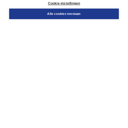
Docentenservice
Cookie-instellingen
Snel bestellen
Teamviewer
Alle cookies toestaan
Boom voor jou
Voor de boekhandel
Voor de pers
Publiceren bij Boom
Werken bij Boom & Vacatures
Over Boom
Wat ons drijft
Onze historie
Onze auteurs
Onze organisatie
Duurzaam ondernemen
Gratis verzending in NL vanaf € 20,-.
Veilig winkelen met Thuiswinkelwaarborg