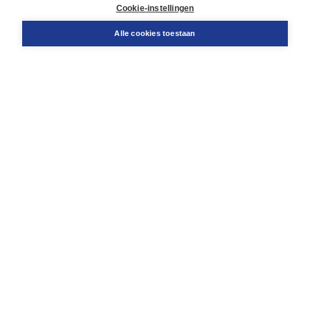
Docentenservice
Cookie-instellingen
Snel bestellen
Teamviewer
Alle cookies toestaan
Boom voor jou
Voor de boekhandel
Voor de pers
Publiceren bij Boom
Werken bij Boom & Vacatures
Over Boom
Wat ons drijft
Onze historie
Onze auteurs
Onze organisatie
Duurzaam ondernemen
Gratis verzending in NL vanaf € 20,-.
Veilig winkelen met Thuiswinkelwaarborg