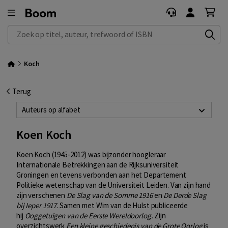
Zoek op titel, auteur, trefwoord of ISBN
Koch
Terug
Auteurs op alfabet
Koen Koch
Koen Koch (1945-2012) was bijzonder hoogleraar
Internationale Betrekkingen aan de Rijksuniversiteit
Groningen en tevens verbonden aan het Departement
Politieke wetenschap van de Universiteit Leiden. Van zijn hand
zijn verschenen
De Slag van de Somme 1916
en
De Derde Slag
bij Ieper 1917
. Samen met Wim van de Hulst publiceerde
hij
Ooggetuigen van de Eerste Wereldoorlog.
Zijn
overzichtswerk
Een kleine geschiedenis van de Grote Oorlog
is