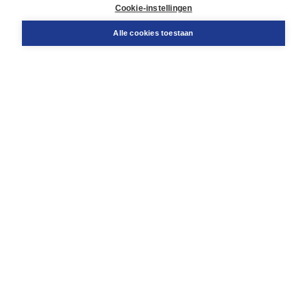
Docentenservice
Cookie-instellingen
Snel bestellen
Teamviewer
Alle cookies toestaan
Boom voor jou
Voor de boekhandel
Voor de pers
Publiceren bij Boom
Werken bij Boom & Vacatures
Over Boom
Wat ons drijft
Onze historie
Onze auteurs
Onze organisatie
Duurzaam ondernemen
Gratis verzending in NL vanaf € 20,-.
Veilig winkelen met Thuiswinkelwaarborg