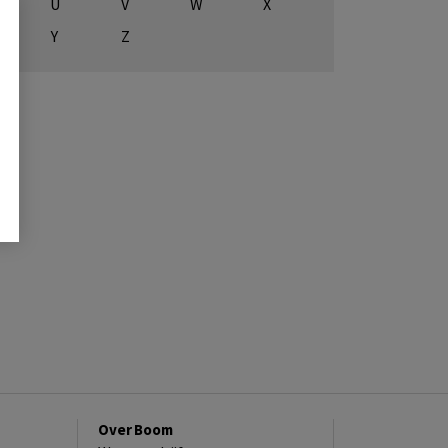
U
V
W
X
Y
Z
Over Boom