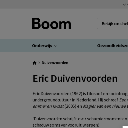
Bekijk ons h
Onderwijs
Gezondheidsz
Duivenvoorden
Eric Duivenvoorden
Eric Duivenvoorden (1962) is filosoof en socioloo
undergroundcultuur in Nederland. Hij schreef
Een 
emmer en kwast
(2005) en
Magiër van een nieuwe t
‘Duivenvoorden schrijft over scharniermomenten 
schaduw soms ver vooruit wierpen.’