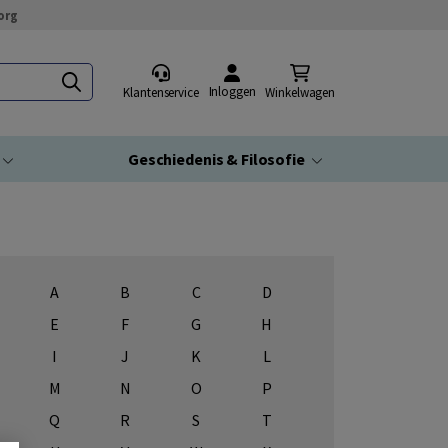
org
Inloggen
Klantenservice
Winkelwagen
Geschiedenis & Filosofie
A
B
C
D
E
F
G
H
I
J
K
L
M
N
O
P
Q
R
S
T