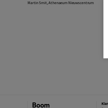
Martin Smit, Athenaeum Nieuwscentrum
Kla