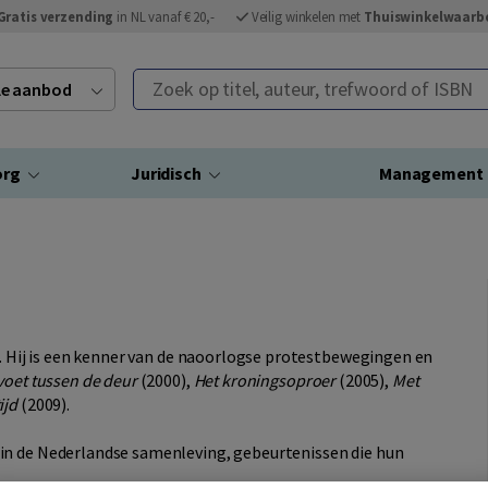
Gratis verzending
in NL vanaf € 20,-
Veilig winkelen met
Thuiswinkelwaarb
Zoek op titel, auteur, trefwoord of ISBN
ele aanbod
org
Juridisch
Management
g. Hij is een kenner van de naoorlogse protestbewegingen en
voet tussen de deur
(2000),
Het kroningsoproer
(2005),
Met
ijd
(2009).
in de Nederlandse samenleving, gebeurtenissen die hun