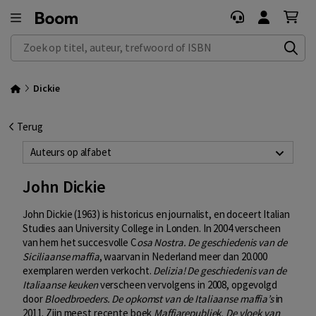
Zoek op titel, auteur, trefwoord of ISBN
Dickie
Terug
Auteurs op alfabet
John Dickie
John Dickie (1963) is historicus en journalist, en doceert Italian
Studies aan University College in Londen. In 2004 verscheen
van hem het succesvolle C
osa Nostra. De geschiedenis van de
Siciliaanse maffia
, waarvan in Nederland meer dan 20.000
exemplaren werden verkocht.
Delizia! De geschiedenis van de
Italiaanse keuken
verscheen vervolgens in 2008, opgevolgd
door
Bloedbroeders. De opkomst van de Italiaanse maffia’s
in
2011. Zijn meest recente boek
Maffiarepubliek. De vloek van