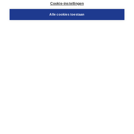
Docentenservice
Cookie-instellingen
Snel bestellen
Teamviewer
Alle cookies toestaan
Boom voor jou
Voor de boekhandel
Voor de pers
Publiceren bij Boom
Werken bij Boom & Vacatures
Over Boom
Wat ons drijft
Onze historie
Onze auteurs
Onze organisatie
Duurzaam ondernemen
Gratis verzending in NL vanaf € 20,-.
Veilig winkelen met Thuiswinkelwaarborg