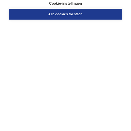
Docentenservice
Cookie-instellingen
Snel bestellen
Teamviewer
Alle cookies toestaan
Boom voor jou
Voor de boekhandel
Voor de pers
Publiceren bij Boom
Werken bij Boom & Vacatures
Over Boom
Wat ons drijft
Onze historie
Onze auteurs
Onze organisatie
Duurzaam ondernemen
Gratis verzending in NL vanaf € 20,-.
Veilig winkelen met Thuiswinkelwaarborg