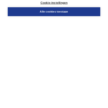
Docentenservice
Cookie-instellingen
Snel bestellen
Teamviewer
Alle cookies toestaan
Boom voor jou
Voor de boekhandel
Voor de pers
Publiceren bij Boom
Werken bij Boom & Vacatures
Over Boom
Wat ons drijft
Onze historie
Onze auteurs
Onze organisatie
Duurzaam ondernemen
Gratis verzending in NL vanaf € 20,-.
Veilig winkelen met Thuiswinkelwaarborg