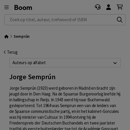
Zoek op titel, auteur, trefwoord of ISBN
Semprún
Terug
Auteurs op alfabet
Jorge Semprún
Jorge Semprún (1923) werd geboren in Madrid en bracht zijn
jeugd door in Den Haag. Na de Spaanse Burgeroorlog leefde hij
in ballingschap in Parijs. In 1943 werd hij naar Buchenwald
gedeporteerd. Tot 1964 was Semprun een van de leiders van
de Spaanse communistische partij, en in het kabinet-Gonzales
was hij minister van Cultuur. In 1994 ontving hij de
Friedenspreis der Deutschen Buchandels en twee jaar later
trad hij als eerste buitenlander toe tot de Académie Goncourt.