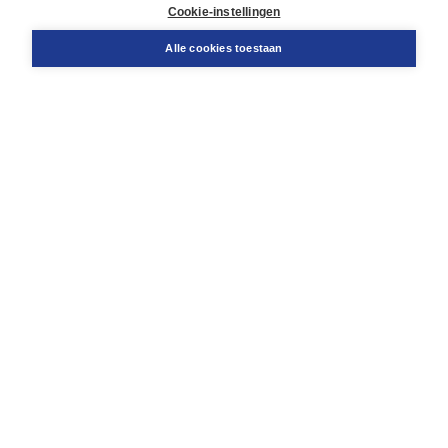
Docentenservice
Cookie-instellingen
Snel bestellen
Teamviewer
Alle cookies toestaan
Boom voor jou
Voor de boekhandel
Voor de pers
Publiceren bij Boom
Werken bij Boom & Vacatures
Over Boom
Wat ons drijft
Onze historie
Onze auteurs
Onze organisatie
Duurzaam ondernemen
Gratis verzending in NL vanaf € 20,-.
Veilig winkelen met Thuiswinkelwaarborg