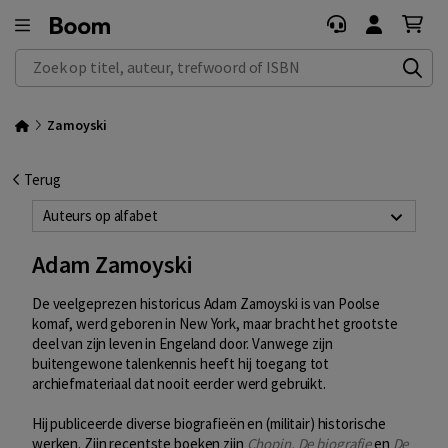
Zoek op titel, auteur, trefwoord of ISBN
Zamoyski
Terug
Auteurs op alfabet
Adam Zamoyski
De veelgeprezen historicus Adam Zamoyski is van Poolse
komaf, werd geboren in New York, maar bracht het grootste
deel van zijn leven in Engeland door. Vanwege zijn
buitengewone talenkennis heeft hij toegang tot
archiefmateriaal dat nooit eerder werd gebruikt.
Hij publiceerde diverse biografieën en (militair) historische
werken. Zijn recentste boeken zijn
Chopin. De biografie
en
De