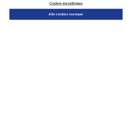
Docentenservice
Cookie-instellingen
Snel bestellen
Teamviewer
Alle cookies toestaan
Boom voor jou
Voor de boekhandel
Voor de pers
Publiceren bij Boom
Werken bij Boom & Vacatures
Over Boom
Wat ons drijft
Onze historie
Onze auteurs
Onze organisatie
Duurzaam ondernemen
Gratis verzending in NL vanaf € 20,-.
Veilig winkelen met Thuiswinkelwaarborg