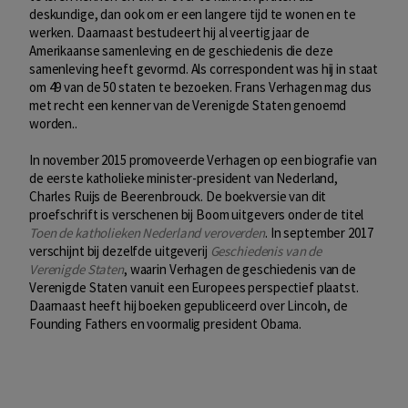
deskundige, dan ook om er een langere tijd te wonen en te
werken. Daarnaast bestudeert hij al veertig jaar de
Amerikaanse samenleving en de geschiedenis die deze
samenleving heeft gevormd. Als correspondent was hij in staat
om 49 van de 50 staten te bezoeken. Frans Verhagen mag dus
met recht een kenner van de Verenigde Staten genoemd
worden..
In november 2015 promoveerde Verhagen op een biografie van
de eerste katholieke minister-president van Nederland,
Charles Ruijs de Beerenbrouck. De boekversie van dit
proefschrift is verschenen bij Boom uitgevers onder de titel
Toen de katholieken Nederland veroverden
. In september 2017
verschijnt bij dezelfde uitgeverij
Geschiedenis van de
Verenigde Staten
, waarin Verhagen de geschiedenis van de
Verenigde Staten vanuit een Europees perspectief plaatst.
Daarnaast heeft hij boeken gepubliceerd over Lincoln, de
Founding Fathers en voormalig president Obama.