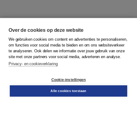
Over de cookies op deze website
We gebruiken cookies om content en advertenties te personaliseren,
© 2026
Koninklijke Boom uitgevers
om functies voor social media te bieden en om ons websiteverkeer
te analyseren. Ook delen we informatie over jouw gebruik van onze
Klantenservice
site met onze partners voor social media, adverteren en analyse.
Service & informatie
Privacy- en cookieverklaring
Contact
Retourneren
Docentenservice
Cookie-instellingen
Snel bestellen
Teamviewer
Alle cookies toestaan
Boom voor jou
Voor de boekhandel
Voor de pers
Publiceren bij Boom
Werken bij Boom & Vacatures