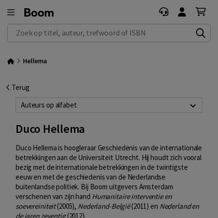
Zoek op titel, auteur, trefwoord of ISBN
Hellema
Terug
Auteurs op alfabet
Duco Hellema
Duco Hellema is hoogleraar Geschiedenis van de internationale
betrekkingen aan de Universiteit Utrecht. Hij houdt zich vooral
bezig met de internationale betrekkingen in de twintigste
eeuw en met de geschiedenis van de Nederlandse
buitenlandse politiek. Bij Boom uitgevers Amsterdam
verschenen van zijn hand
Humanitaire interventie en
soevereiniteit
(2005),
Nederland-België
(2011) en
Nederland en
de jaren zeventig
(2012).