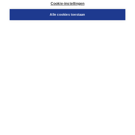
Docentenservice
Cookie-instellingen
Snel bestellen
Teamviewer
Alle cookies toestaan
Boom voor jou
Voor de boekhandel
Voor de pers
Publiceren bij Boom
Werken bij Boom & Vacatures
Over Boom
Wat ons drijft
Onze historie
Onze auteurs
Onze organisatie
Duurzaam ondernemen
Gratis verzending in NL vanaf € 20,-.
Veilig winkelen met Thuiswinkelwaarborg