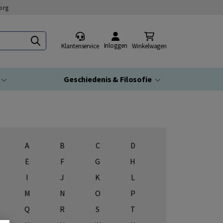
org
Inloggen
Klantenservice
Winkelwagen
Geschiedenis & Filosofie
A
B
C
D
E
F
G
H
I
J
K
L
M
N
O
P
Q
R
S
T