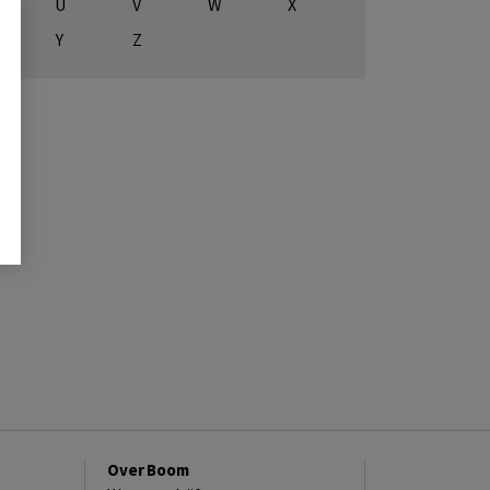
U
V
W
X
Y
Z
Over Boom