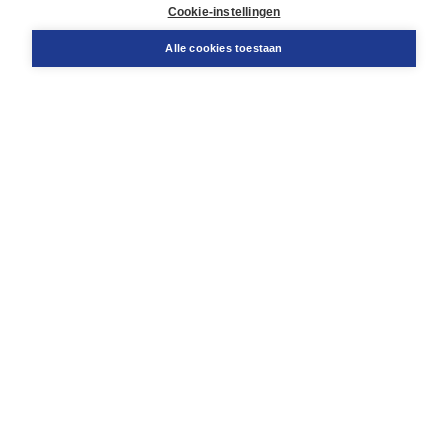
Docentenservice
Cookie-instellingen
Snel bestellen
Teamviewer
Alle cookies toestaan
Boom voor jou
Voor de boekhandel
Voor de pers
Publiceren bij Boom
Werken bij Boom & Vacatures
Over Boom
Wat ons drijft
Onze historie
Onze auteurs
Onze organisatie
Duurzaam ondernemen
Gratis verzending in NL vanaf € 20,-.
Veilig winkelen met Thuiswinkelwaarborg