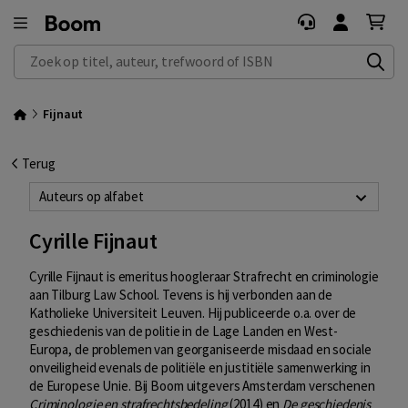
Zoek op titel, auteur, trefwoord of ISBN
Fijnaut
Terug
Auteurs op alfabet
Cyrille Fijnaut
Cyrille Fijnaut is emeritus hoogleraar Strafrecht en criminologie
aan Tilburg Law School. Tevens is hij verbonden aan de
Katholieke Universiteit Leuven. Hij publiceerde o.a. over de
geschiedenis van de politie in de Lage Landen en West-
Europa, de problemen van georganiseerde misdaad en sociale
onveiligheid evenals de politiële en justitiële samenwerking in
de Europese Unie. Bij Boom uitgevers Amsterdam verschenen
Criminologie en strafrechtsbedeling
(2014) en
De geschiedenis