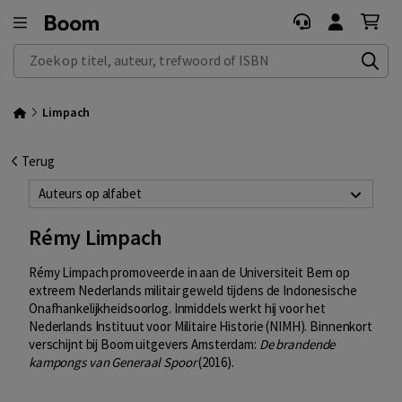
Zoek op titel, auteur, trefwoord of ISBN
Limpach
Terug
Auteurs op alfabet
Rémy Limpach
Rémy Limpach promoveerde in aan de Universiteit Bern op
extreem Nederlands militair geweld tijdens de Indonesische
Onafhankelijkheidsoorlog. Inmiddels werkt hij voor het
Nederlands Instituut voor Militaire Historie (NIMH). Binnenkort
verschijnt bij Boom uitgevers Amsterdam:
De brandende
kampongs van Generaal Spoor
(2016).