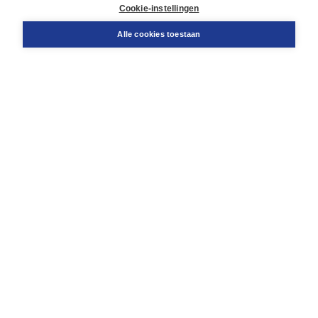
Docentenservice
Cookie-instellingen
Snel bestellen
Teamviewer
Alle cookies toestaan
Boom voor jou
Voor de boekhandel
Voor de pers
Publiceren bij Boom
Werken bij Boom & Vacatures
Over Boom
Wat ons drijft
Onze historie
Onze auteurs
Onze organisatie
Duurzaam ondernemen
Gratis verzending in NL vanaf € 20,-.
Veilig winkelen met Thuiswinkelwaarborg