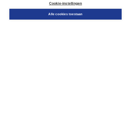
Docentenservice
Cookie-instellingen
Snel bestellen
Teamviewer
Alle cookies toestaan
Boom voor jou
Voor de boekhandel
Voor de pers
Publiceren bij Boom
Werken bij Boom & Vacatures
Over Boom
Wat ons drijft
Onze historie
Onze auteurs
Onze organisatie
Duurzaam ondernemen
Gratis verzending in NL vanaf € 20,-.
Veilig winkelen met Thuiswinkelwaarborg