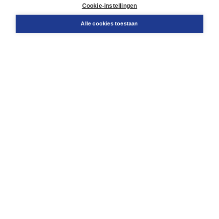
Docentenservice
Cookie-instellingen
Snel bestellen
Teamviewer
Alle cookies toestaan
Boom voor jou
Voor de boekhandel
Voor de pers
Publiceren bij Boom
Werken bij Boom & Vacatures
Over Boom
Wat ons drijft
Onze historie
Onze auteurs
Onze organisatie
Duurzaam ondernemen
Gratis verzending in NL vanaf € 20,-.
Veilig winkelen met Thuiswinkelwaarborg