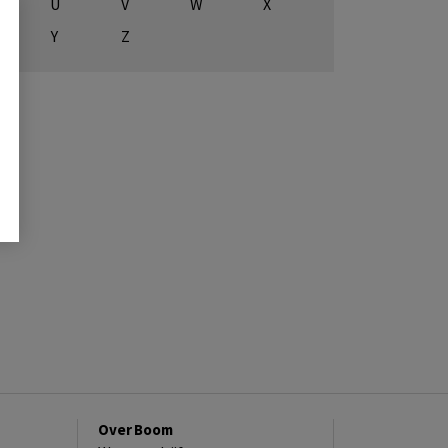
U
V
W
X
Y
Z
Over Boom