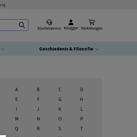
org
Inloggen
Klantenservice
Winkelwagen
Geschiedenis & Filosofie
A
B
C
D
E
F
G
H
I
J
K
L
M
N
O
P
Q
R
S
T