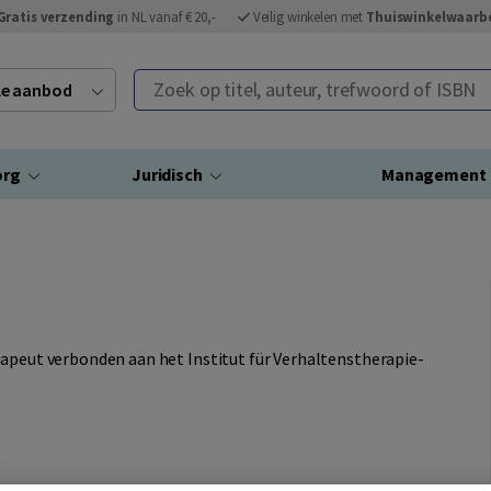
Gratis verzending
in NL vanaf € 20,-
Veilig winkelen met
Thuiswinkelwaarb
Zoek op titel, auteur, trefwoord of ISBN
ele aanbod
org
Juridisch
Management
rapeut verbonden aan het Institut für Verhaltenstherapie-