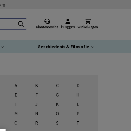
org
Inloggen
Klantenservice
Winkelwagen
Geschiedenis & Filosofie
A
B
C
D
E
F
G
H
I
J
K
L
M
N
O
P
Q
R
S
T