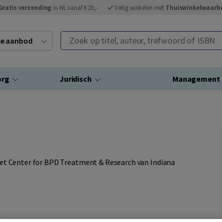
Gratis verzending
in NL vanaf € 20,-
Veilig winkelen met
Thuiswinkelwaarb
Zoek op titel, auteur, trefwoord of ISBN
ele aanbod
org
Juridisch
Management
n het Center for BPD Treatment & Research van Indiana