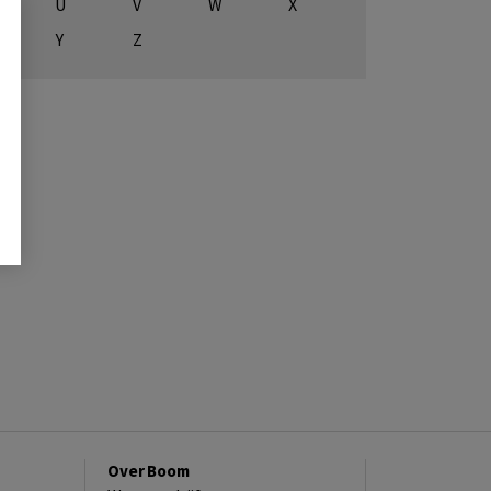
U
V
W
X
Y
Z
Over Boom