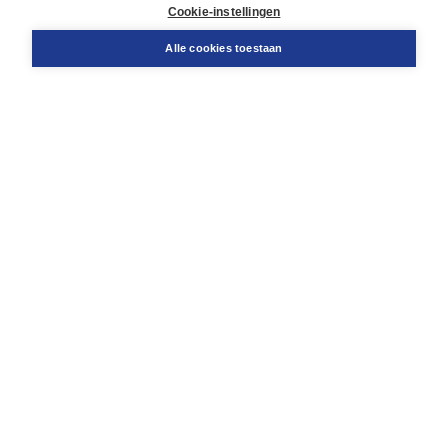
Docentenservice
Cookie-instellingen
Snel bestellen
Teamviewer
Alle cookies toestaan
Boom voor jou
Voor de boekhandel
Voor de pers
Publiceren bij Boom
Werken bij Boom & Vacatures
Over Boom
Wat ons drijft
Onze historie
Onze auteurs
Onze organisatie
Duurzaam ondernemen
Gratis verzending in NL vanaf € 20,-.
Veilig winkelen met Thuiswinkelwaarborg