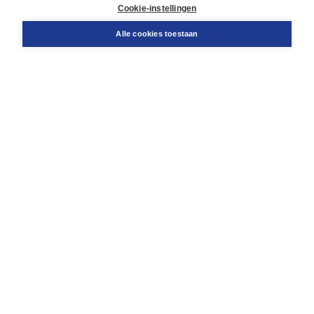
Docentenservice
Cookie-instellingen
Snel bestellen
Teamviewer
Alle cookies toestaan
Boom voor jou
Voor de boekhandel
Voor de pers
Publiceren bij Boom
Werken bij Boom & Vacatures
Over Boom
Wat ons drijft
Onze historie
Onze auteurs
Onze organisatie
Duurzaam ondernemen
Gratis verzending in NL vanaf € 20,-.
Veilig winkelen met Thuiswinkelwaarborg