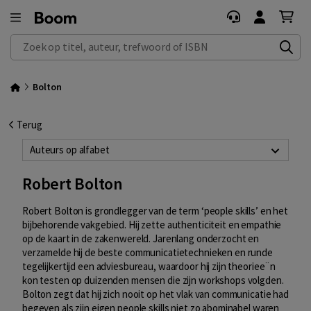
Zoek op titel, auteur, trefwoord of ISBN
Bolton
Terug
Auteurs op alfabet
Robert Bolton
Robert Bolton
is grondlegger van de term ‘people skills’ en het
bijbehorende vakgebied. Hij zette authenticiteit en empathie
op de kaart in de zakenwereld. Jarenlang onderzocht en
verzamelde hij de beste communicatietechnieken en runde
tegelijkertijd een adviesbureau, waardoor hij zijn theoriee¨n
kon testen op duizenden mensen die zijn workshops volgden.
Bolton zegt dat hij zich nooit op het vlak van communicatie had
begeven als zijn eigen people skills niet zo abominabel waren