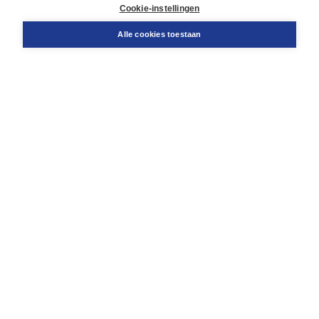
Docentenservice
Cookie-instellingen
Snel bestellen
Teamviewer
Alle cookies toestaan
Boom voor jou
Voor de boekhandel
Voor de pers
Publiceren bij Boom
Werken bij Boom & Vacatures
Over Boom
Wat ons drijft
Onze historie
Onze auteurs
Onze organisatie
Duurzaam ondernemen
Gratis verzending in NL vanaf € 20,-.
Veilig winkelen met Thuiswinkelwaarborg