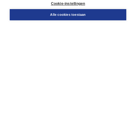
Docentenservice
Cookie-instellingen
Snel bestellen
Teamviewer
Alle cookies toestaan
Boom voor jou
Voor de boekhandel
Voor de pers
Publiceren bij Boom
Werken bij Boom & Vacatures
Over Boom
Wat ons drijft
Onze historie
Onze auteurs
Onze organisatie
Duurzaam ondernemen
Gratis verzending in NL vanaf € 20,-.
Veilig winkelen met Thuiswinkelwaarborg