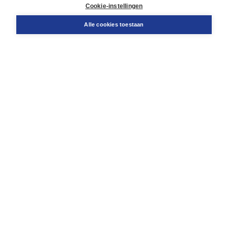
Docentenservice
Cookie-instellingen
Snel bestellen
Teamviewer
Alle cookies toestaan
Boom voor jou
Voor de boekhandel
Voor de pers
Publiceren bij Boom
Werken bij Boom & Vacatures
Over Boom
Wat ons drijft
Onze historie
Onze auteurs
Onze organisatie
Duurzaam ondernemen
Gratis verzending in NL vanaf € 20,-.
Veilig winkelen met Thuiswinkelwaarborg