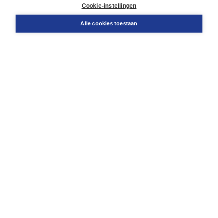
Docentenservice
Cookie-instellingen
Snel bestellen
Teamviewer
Alle cookies toestaan
Boom voor jou
Voor de boekhandel
Voor de pers
Publiceren bij Boom
Werken bij Boom & Vacatures
Over Boom
Wat ons drijft
Onze historie
Onze auteurs
Onze organisatie
Duurzaam ondernemen
Gratis verzending in NL vanaf € 20,-.
Veilig winkelen met Thuiswinkelwaarborg