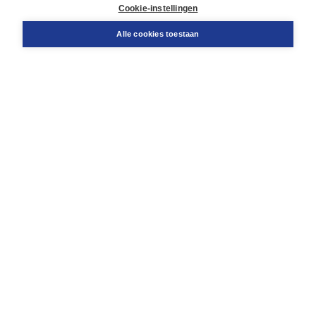
Docentenservice
Cookie-instellingen
Snel bestellen
Teamviewer
Alle cookies toestaan
Boom voor jou
Voor de boekhandel
Voor de pers
Publiceren bij Boom
Werken bij Boom & Vacatures
Over Boom
Wat ons drijft
Onze historie
Onze auteurs
Onze organisatie
Duurzaam ondernemen
Gratis verzending in NL vanaf € 20,-.
Veilig winkelen met Thuiswinkelwaarborg