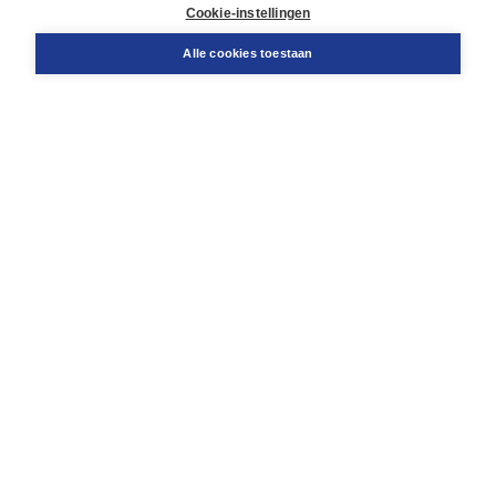
Docentenservice
Cookie-instellingen
Snel bestellen
Teamviewer
Alle cookies toestaan
Boom voor jou
Voor de boekhandel
Voor de pers
Publiceren bij Boom
Werken bij Boom & Vacatures
Over Boom
Wat ons drijft
Onze historie
Onze auteurs
Onze organisatie
Duurzaam ondernemen
Gratis verzending in NL vanaf € 20,-.
Veilig winkelen met Thuiswinkelwaarborg