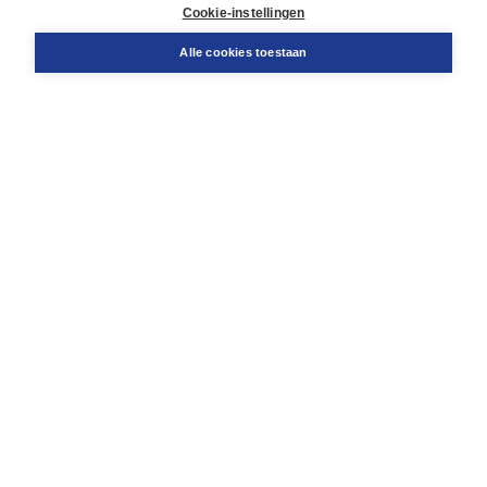
Docentenservice
Cookie-instellingen
Snel bestellen
Teamviewer
Alle cookies toestaan
Boom voor jou
Voor de boekhandel
Voor de pers
Publiceren bij Boom
Werken bij Boom & Vacatures
Over Boom
Wat ons drijft
Onze historie
Onze auteurs
Onze organisatie
Duurzaam ondernemen
Gratis verzending in NL vanaf € 20,-.
Veilig winkelen met Thuiswinkelwaarborg