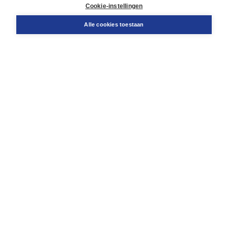
Docentenservice
Cookie-instellingen
Snel bestellen
Teamviewer
Alle cookies toestaan
Boom voor jou
Voor de boekhandel
Voor de pers
Publiceren bij Boom
Werken bij Boom & Vacatures
Over Boom
Wat ons drijft
Onze historie
Onze auteurs
Onze organisatie
Duurzaam ondernemen
Gratis verzending in NL vanaf € 20,-.
Veilig winkelen met Thuiswinkelwaarborg