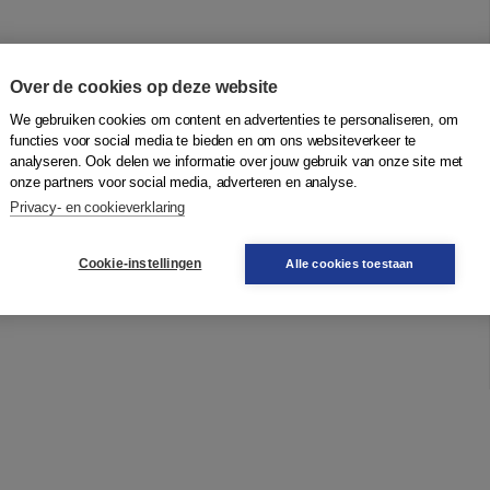
Over de cookies op deze website
We gebruiken cookies om content en advertenties te personaliseren, om
functies voor social media te bieden en om ons websiteverkeer te
analyseren. Ook delen we informatie over jouw gebruik van onze site met
als in de gezondheidszorg, aan opleiders en vele anderen.
onze partners voor social media, adverteren en analyse.
 andere een jaar als boeddhistische non geleefd.
Privacy- en cookieverklaring
Cookie-instellingen
Alle cookies toestaan