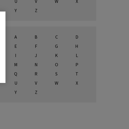
U
V
W
X
Y
Z
A
B
C
D
E
F
G
H
I
J
K
L
M
N
O
P
Q
R
S
T
U
V
W
X
Y
Z