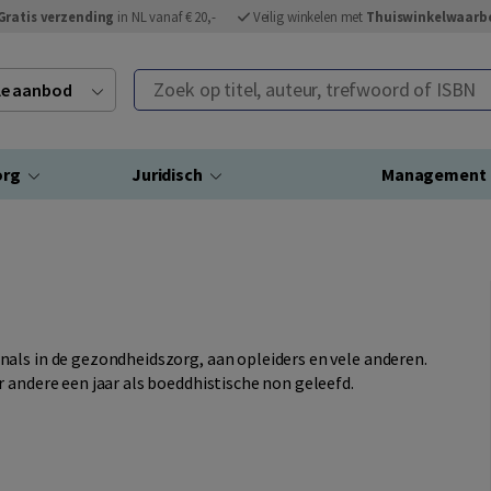
Gratis verzending
in NL vanaf € 20,-
Veilig winkelen met
Thuiswinkelwaarb
Zoek op titel, auteur, trefwoord of ISBN
ele aanbod
org
Juridisch
Management
als in de gezondheidszorg, aan opleiders en vele anderen.
 andere een jaar als boeddhistische non geleefd.