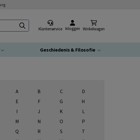
org
Inloggen
Klantenservice
Winkelwagen
Geschiedenis & Filosofie
A
B
C
D
E
F
G
H
I
J
K
L
M
N
O
P
Q
R
S
T