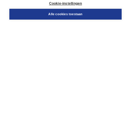
Docentenservice
Cookie-instellingen
Snel bestellen
Teamviewer
Alle cookies toestaan
Boom voor jou
Voor de boekhandel
Voor de pers
Publiceren bij Boom
Werken bij Boom & Vacatures
Over Boom
Wat ons drijft
Onze historie
Onze auteurs
Onze organisatie
Duurzaam ondernemen
Gratis verzending in NL vanaf € 20,-.
Veilig winkelen met Thuiswinkelwaarborg