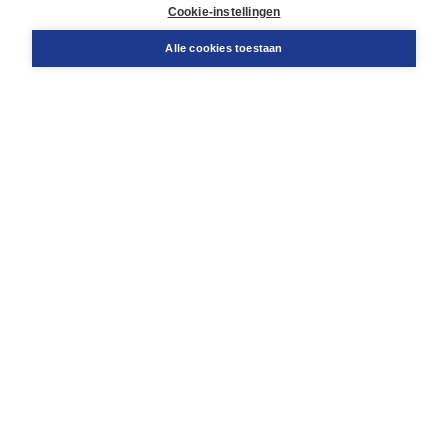
Docentenservice
Cookie-instellingen
Snel bestellen
Teamviewer
Alle cookies toestaan
Boom voor jou
Voor de boekhandel
Voor de pers
Publiceren bij Boom
Werken bij Boom & Vacatures
Over Boom
Wat ons drijft
Onze historie
Onze auteurs
Onze organisatie
Duurzaam ondernemen
Gratis verzending in NL vanaf € 20,-.
Veilig winkelen met Thuiswinkelwaarborg