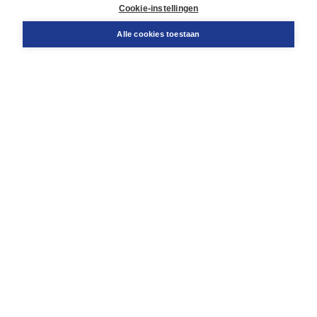
Docentenservice
Cookie-instellingen
Snel bestellen
Teamviewer
Alle cookies toestaan
Boom voor jou
Voor de boekhandel
Voor de pers
Publiceren bij Boom
Werken bij Boom & Vacatures
Over Boom
Wat ons drijft
Onze historie
Onze auteurs
Onze organisatie
Duurzaam ondernemen
Gratis verzending in NL vanaf € 20,-.
Veilig winkelen met Thuiswinkelwaarborg