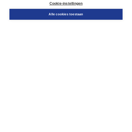
Docentenservice
Cookie-instellingen
Snel bestellen
Teamviewer
Alle cookies toestaan
Boom voor jou
Voor de boekhandel
Voor de pers
Publiceren bij Boom
Werken bij Boom & Vacatures
Over Boom
Wat ons drijft
Onze historie
Onze auteurs
Onze organisatie
Duurzaam ondernemen
Gratis verzending in NL vanaf € 20,-.
Veilig winkelen met Thuiswinkelwaarborg