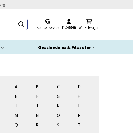
org
Inloggen
Klantenservice
Winkelwagen
Geschiedenis & Filosofie
A
B
C
D
E
F
G
H
I
J
K
L
M
N
O
P
Q
R
S
T