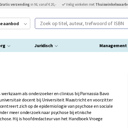
Gratis verzending
in NL vanaf € 20,-
Veilig winkelen met
Thuiswinkelwaarb
Zoek op titel, auteur, trefwoord of ISBN
ele aanbod
org
Juridisch
Management
is werkzaam als onderzoeker en clinicus bij Parnassia Bavo
 universitair docent bij Universiteit Maastricht en voorzitter
entreert zich op de epidemiologie van psychose en sociale
onder meer onderzoek naar psychose bij etnische
ychose. Hij is hoofdredacteur van het Handboek Vroege