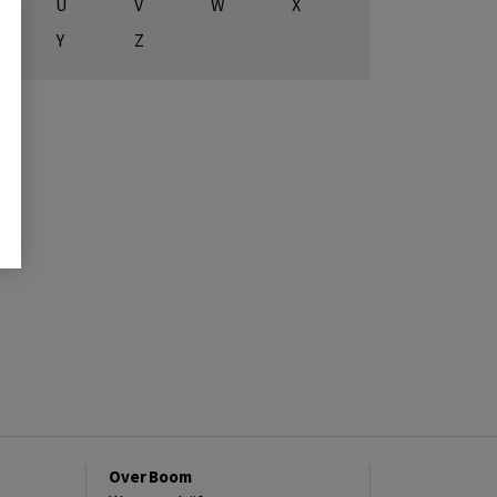
U
V
W
X
Y
Z
Over Boom