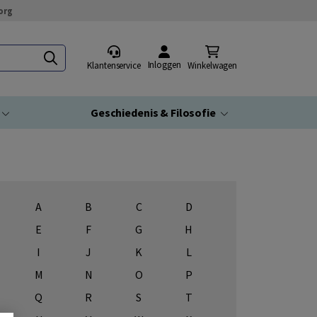
org
Inloggen
Klantenservice
Winkelwagen
Geschiedenis & Filosofie
A
B
C
D
E
F
G
H
I
J
K
L
M
N
O
P
Q
R
S
T