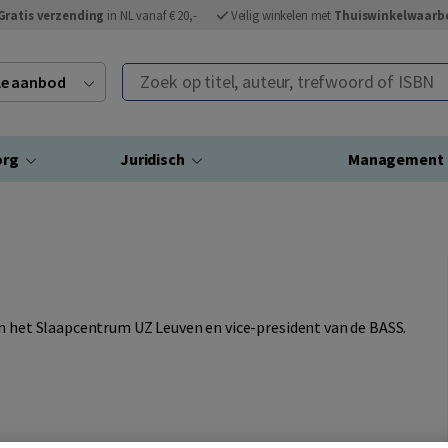
Gratis verzending
in NL vanaf € 20,-
Veilig winkelen met
Thuiswinkelwaarb
Zoek op titel, auteur, trefwoord of ISBN
ele aanbod
org
Juridisch
Management
an het Slaapcentrum UZ Leuven en vice-president van de BASS.