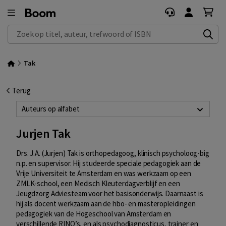
Zoek op titel, auteur, trefwoord of ISBN
Tak
Terug
Auteurs op alfabet
Jurjen Tak
Drs. J.A. (Jurjen) Tak is orthopedagoog, klinisch psycholoog-big
n.p. en supervisor. Hij studeerde speciale pedagogiek aan de
Vrije Universiteit te Amsterdam en was werkzaam op een
ZMLK-school, een Medisch Kleuterdagverblijf en een
Jeugdzorg Adviesteam voor het basisonderwijs. Daarnaast is
hij als docent werkzaam aan de hbo- en masteropleidingen
pedagogiek van de Hogeschool van Amsterdam en
verschillende RINO’s, en als psychodiagnosticus, trainer en