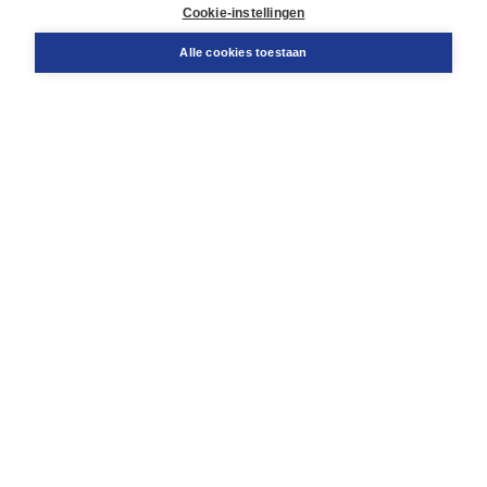
Docentenservice
Cookie-instellingen
Snel bestellen
Teamviewer
Alle cookies toestaan
Boom voor jou
Voor de boekhandel
Voor de pers
Publiceren bij Boom
Werken bij Boom & Vacatures
Over Boom
Wat ons drijft
Onze historie
Onze auteurs
Onze organisatie
Duurzaam ondernemen
Gratis verzending in NL vanaf € 20,-.
Veilig winkelen met Thuiswinkelwaarborg