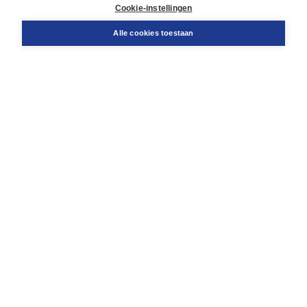
Docentenservice
Cookie-instellingen
Snel bestellen
Teamviewer
Alle cookies toestaan
Boom voor jou
Voor de boekhandel
Voor de pers
Publiceren bij Boom
Werken bij Boom & Vacatures
Over Boom
Wat ons drijft
Onze historie
Onze auteurs
Onze organisatie
Duurzaam ondernemen
Gratis verzending in NL vanaf € 20,-.
Veilig winkelen met Thuiswinkelwaarborg