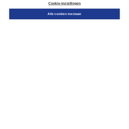
Docentenservice
Cookie-instellingen
Snel bestellen
Teamviewer
Alle cookies toestaan
Boom voor jou
Voor de boekhandel
Voor de pers
Publiceren bij Boom
Werken bij Boom & Vacatures
Over Boom
Wat ons drijft
Onze historie
Onze auteurs
Onze organisatie
Duurzaam ondernemen
Gratis verzending in NL vanaf € 20,-.
Veilig winkelen met Thuiswinkelwaarborg