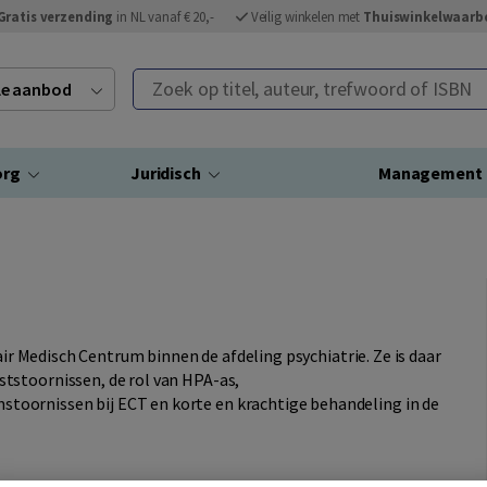
Gratis verzending
in NL vanaf € 20,-
Veilig winkelen met
Thuiswinkelwaarb
Zoek op titel, auteur, trefwoord of ISBN
ele aanbod
org
Juridisch
Management
air Medisch Centrum binnen de afdeling psychiatrie. Ze is daar
tstoornissen, de rol van HPA-as,
oornissen bij ECT en korte en krachtige behandeling in de