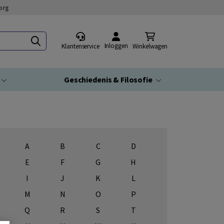
org
Inloggen
Klantenservice
Winkelwagen
Geschiedenis & Filosofie
A
B
C
D
E
F
G
H
I
J
K
L
M
N
O
P
Q
R
S
T