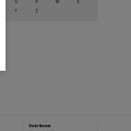
U
V
W
X
Y
Z
Over Boom