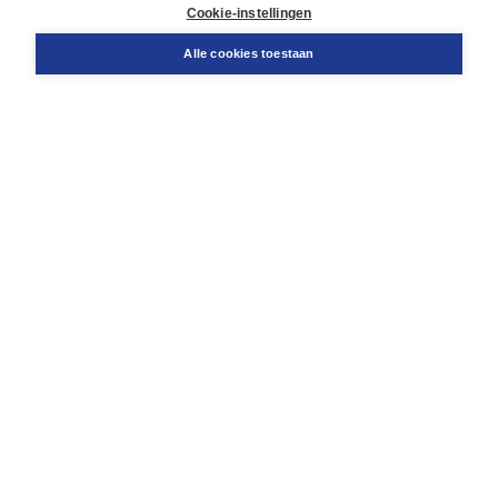
Docentenservice
Cookie-instellingen
Snel bestellen
Teamviewer
Alle cookies toestaan
Boom voor jou
Voor de boekhandel
Voor de pers
Publiceren bij Boom
Werken bij Boom & Vacatures
Over Boom
Wat ons drijft
Onze historie
Onze auteurs
Onze organisatie
Duurzaam ondernemen
Gratis verzending in NL vanaf € 20,-.
Veilig winkelen met Thuiswinkelwaarborg